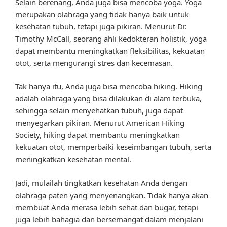
Selain berenang, Anda juga bisa mencoba yoga. Yoga
merupakan olahraga yang tidak hanya baik untuk
kesehatan tubuh, tetapi juga pikiran. Menurut Dr.
Timothy McCall, seorang ahli kedokteran holistik, yoga
dapat membantu meningkatkan fleksibilitas, kekuatan
otot, serta mengurangi stres dan kecemasan.
Tak hanya itu, Anda juga bisa mencoba hiking. Hiking
adalah olahraga yang bisa dilakukan di alam terbuka,
sehingga selain menyehatkan tubuh, juga dapat
menyegarkan pikiran. Menurut American Hiking
Society, hiking dapat membantu meningkatkan
kekuatan otot, memperbaiki keseimbangan tubuh, serta
meningkatkan kesehatan mental.
Jadi, mulailah tingkatkan kesehatan Anda dengan
olahraga paten yang menyenangkan. Tidak hanya akan
membuat Anda merasa lebih sehat dan bugar, tetapi
juga lebih bahagia dan bersemangat dalam menjalani