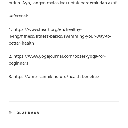
hidup. Ayo, jangan malas lagi untuk bergerak dan aktif!
Referensi:
1. https://www.heart.org/en/healthy-
living/fitness/fitness-basics/swimming-your-way-to-
better-health
2. https://www.yogajournal.com/poses/yoga-for-
beginners
3. https://americanhiking.org/health-benefits/
CATEGORIES
OLAHRAGA