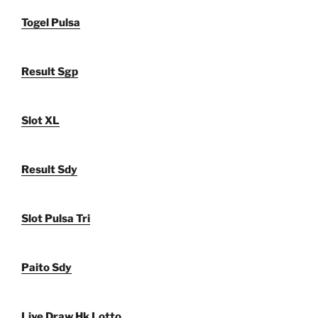
Togel Pulsa
Result Sgp
Slot XL
Result Sdy
Slot Pulsa Tri
Paito Sdy
Live Draw Hk Lotto