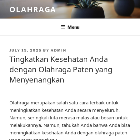
Skip
OLAHRAGA
to
content
Menu
POSTED
JULY 15, 2025
BY
ADMIN
ON
Tingkatkan Kesehatan Anda
dengan Olahraga Paten yang
Menyenangkan
Olahraga merupakan salah satu cara terbaik untuk
meningkatkan kesehatan Anda secara menyeluruh.
Namun, seringkali kita merasa malas atau bosan untuk
melakukannya. Namun, tahukah Anda bahwa Anda bisa
meningkatkan kesehatan Anda dengan olahraga paten