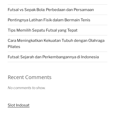
Futsal vs Sepak Bola: Perbedaan dan Persamaan
Pentingnya Latihan Fisik dalam Bermain Tenis
Tips Memilih Sepatu Futsal yang Tepat
Cara Meningkatkan Kekuatan Tubuh dengan Olahraga
Pilates
Futsal: Sejarah dan Perkembangannya di Indonesia
Recent Comments
No comments to show.
Slot Indosat