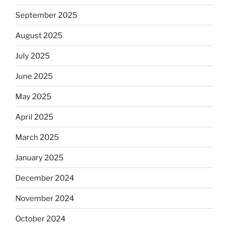
September 2025
August 2025
July 2025
June 2025
May 2025
April 2025
March 2025
January 2025
December 2024
November 2024
October 2024