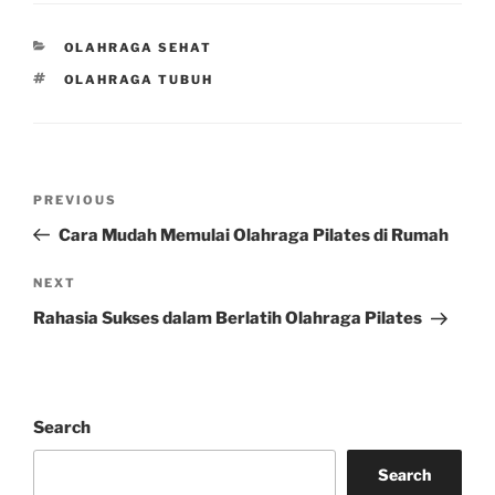
CATEGORIES
OLAHRAGA SEHAT
TAGS
OLAHRAGA TUBUH
Post
Previous
PREVIOUS
navigation
Post
Cara Mudah Memulai Olahraga Pilates di Rumah
Next
NEXT
Post
Rahasia Sukses dalam Berlatih Olahraga Pilates
Search
Search