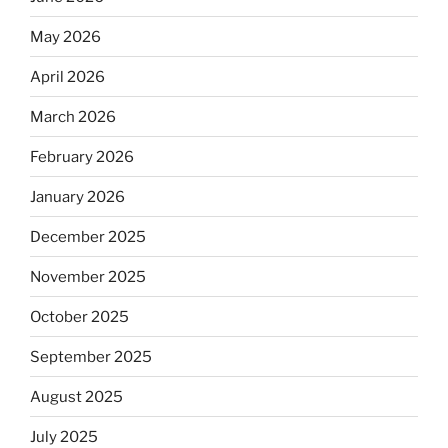
May 2026
April 2026
March 2026
February 2026
January 2026
December 2025
November 2025
October 2025
September 2025
August 2025
July 2025