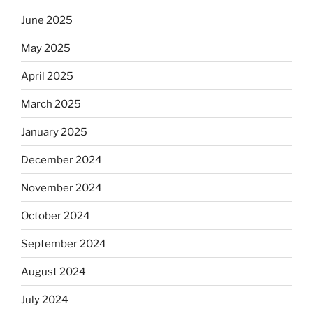
June 2025
May 2025
April 2025
March 2025
January 2025
December 2024
November 2024
October 2024
September 2024
August 2024
July 2024