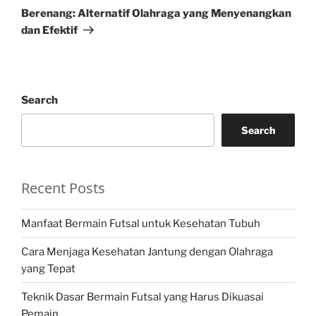
Post
Berenang: Alternatif Olahraga yang Menyenangkan
dan Efektif
Search
Search
Recent Posts
Manfaat Bermain Futsal untuk Kesehatan Tubuh
Cara Menjaga Kesehatan Jantung dengan Olahraga
yang Tepat
Teknik Dasar Bermain Futsal yang Harus Dikuasai
Pemain