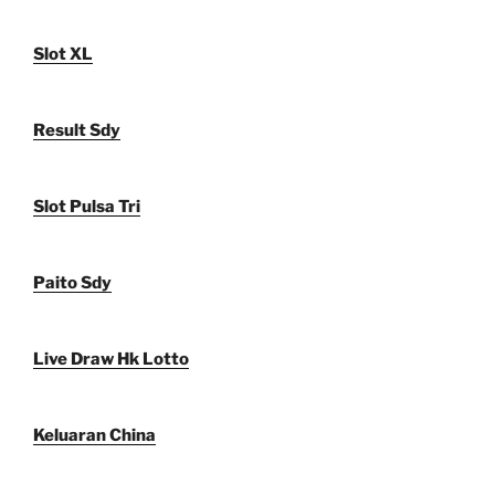
Slot XL
Result Sdy
Slot Pulsa Tri
Paito Sdy
Live Draw Hk Lotto
Keluaran China