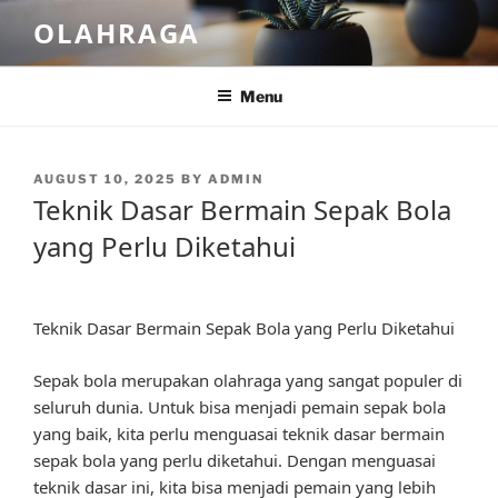
Skip
OLAHRAGA
to
content
Menu
POSTED
AUGUST 10, 2025
BY
ADMIN
ON
Teknik Dasar Bermain Sepak Bola
yang Perlu Diketahui
Teknik Dasar Bermain Sepak Bola yang Perlu Diketahui
Sepak bola merupakan olahraga yang sangat populer di
seluruh dunia. Untuk bisa menjadi pemain sepak bola
yang baik, kita perlu menguasai teknik dasar bermain
sepak bola yang perlu diketahui. Dengan menguasai
teknik dasar ini, kita bisa menjadi pemain yang lebih