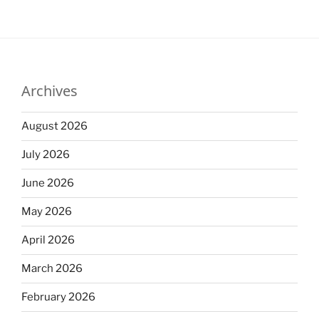
Archives
August 2026
July 2026
June 2026
May 2026
April 2026
March 2026
February 2026