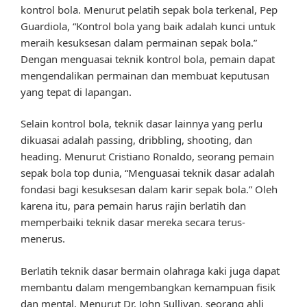
kontrol bola. Menurut pelatih sepak bola terkenal, Pep
Guardiola, “Kontrol bola yang baik adalah kunci untuk
meraih kesuksesan dalam permainan sepak bola.”
Dengan menguasai teknik kontrol bola, pemain dapat
mengendalikan permainan dan membuat keputusan
yang tepat di lapangan.
Selain kontrol bola, teknik dasar lainnya yang perlu
dikuasai adalah passing, dribbling, shooting, dan
heading. Menurut Cristiano Ronaldo, seorang pemain
sepak bola top dunia, “Menguasai teknik dasar adalah
fondasi bagi kesuksesan dalam karir sepak bola.” Oleh
karena itu, para pemain harus rajin berlatih dan
memperbaiki teknik dasar mereka secara terus-
menerus.
Berlatih teknik dasar bermain olahraga kaki juga dapat
membantu dalam mengembangkan kemampuan fisik
dan mental. Menurut Dr. John Sullivan, seorang ahli