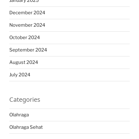
January 2025
December 2024
November 2024
October 2024
September 2024
August 2024
July 2024
Categories
Olahraga
Olahraga Sehat