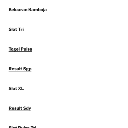
Keluaran Kamboja
Slot Tri
Togel Pulsa
Result Sgp
Slot XL
Result Sdy
Slot Pulsa Tri