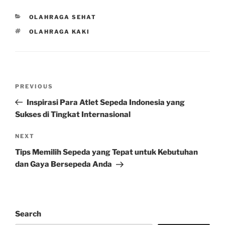
CATEGORIES
OLAHRAGA SEHAT
TAGS
OLAHRAGA KAKI
Post
Previous
PREVIOUS
navigation
Post
Inspirasi Para Atlet Sepeda Indonesia yang
Sukses di Tingkat Internasional
Next
NEXT
Post
Tips Memilih Sepeda yang Tepat untuk Kebutuhan
dan Gaya Bersepeda Anda
Search