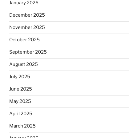
January 2026
December 2025
November 2025
October 2025
September 2025
August 2025
July 2025
June 2025
May 2025
April 2025
March 2025