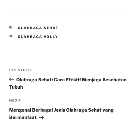
CATEGORIES
OLAHRAGA SEHAT
TAGS
OLAHRAGA VOLLY
Post
Previous
PREVIOUS
navigation
Post
Olahraga Sehat: Cara Efektif Menjaga Kesehatan
Tubuh
Next
NEXT
Post
Mengenal Berbagai Jenis Olahraga Sehat yang
Bermanfaat