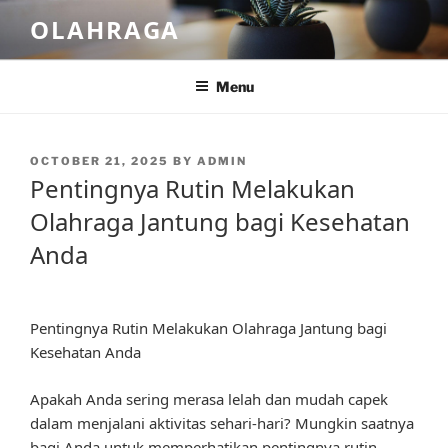
Skip
OLAHRAGA
to
content
Menu
POSTED
OCTOBER 21, 2025
BY
ADMIN
ON
Pentingnya Rutin Melakukan
Olahraga Jantung bagi Kesehatan
Anda
Pentingnya Rutin Melakukan Olahraga Jantung bagi
Kesehatan Anda
Apakah Anda sering merasa lelah dan mudah capek
dalam menjalani aktivitas sehari-hari? Mungkin saatnya
bagi Anda untuk memperhatikan pentingnya rutin