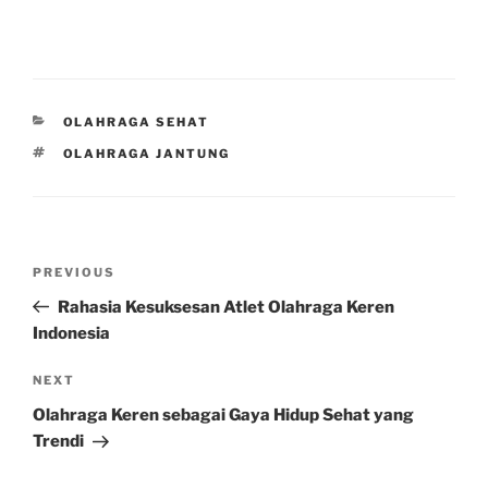
CATEGORIES
OLAHRAGA SEHAT
TAGS
OLAHRAGA JANTUNG
Post
Previous
PREVIOUS
navigation
Post
Rahasia Kesuksesan Atlet Olahraga Keren
Indonesia
Next
NEXT
Post
Olahraga Keren sebagai Gaya Hidup Sehat yang
Trendi