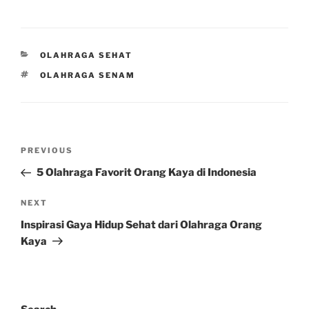
CATEGORIES
OLAHRAGA SEHAT
TAGS
OLAHRAGA SENAM
Post
Previous
PREVIOUS
navigation
Post
5 Olahraga Favorit Orang Kaya di Indonesia
Next
NEXT
Post
Inspirasi Gaya Hidup Sehat dari Olahraga Orang
Kaya