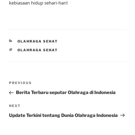
kebiasaan hidup sehari-hari!
CATEGORIES
OLAHRAGA SEHAT
TAGS
OLAHRAGA SEHAT
Post
Previous
PREVIOUS
navigation
Post
Berita Terbaru seputar Olahraga di Indonesia
Next
NEXT
Post
Update Terkini tentang Dunia Olahraga Indonesia