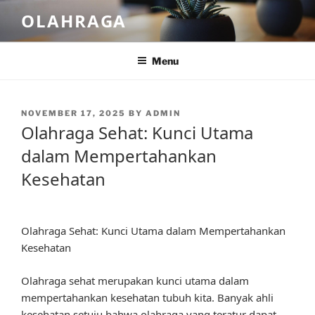
Skip
OLAHRAGA
to
content
Menu
POSTED
NOVEMBER 17, 2025
BY
ADMIN
ON
Olahraga Sehat: Kunci Utama
dalam Mempertahankan
Kesehatan
Olahraga Sehat: Kunci Utama dalam Mempertahankan
Kesehatan
Olahraga sehat merupakan kunci utama dalam
mempertahankan kesehatan tubuh kita. Banyak ahli
kesehatan setuju bahwa olahraga yang teratur dapat