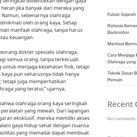
seringkali diidentikkan dengan gaya
 heran jika banyak dari mereka yang
Futsal: Sejara
r. Namun, sebenarnya olahraga
dinikmati oleh orang kaya. Setiap
Rahasia Keme
mati manfaat olahraga, tanpa harus
Badminton
 atau keuangan.
Manfaat Berma
eorang dokter spesialis olahraga,
Cara Menjaga 
gi semua orang, tanpa terkecuali.
Olahraga yang
 untuk menjaga kesehatan fisik, tetapi
Teknik Dasar B
 kaya pun seharusnya tidak hanya
Pemain
, tetapi juga memperhatikan
raga yang teratur,” ujarnya.
Recent
 bahwa olahraga orang kaya seringkali
an peralatan yang mewah. Dari lapangan
garan eksklusif, mereka memiliki akses
No comments t
alani gaya hidup sehat dengan nuansa
i fasilitas yang memadai dapat membuat