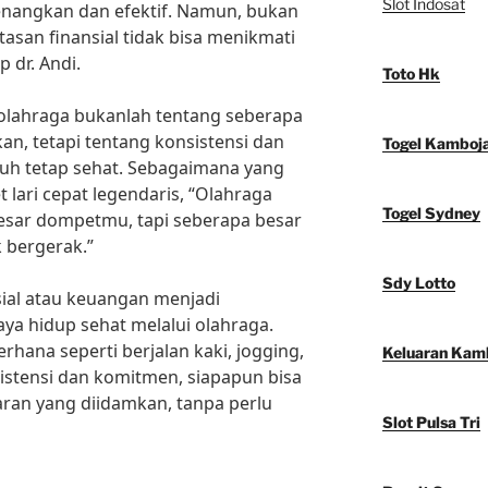
Slot Indosat
enangkan dan efektif. Namun, bukan
asan finansial tidak bisa menikmati
 dr. Andi.
Toto Hk
 olahraga bukanlah tentang seberapa
an, tetapi tentang konsistensi dan
Togel Kamboj
h tetap sehat. Sebagaimana yang
t lari cepat legendaris, “Olahraga
Togel Sydney
esar dompetmu, tapi seberapa besar
 bergerak.”
Sdy Lotto
osial atau keuangan menjadi
a hidup sehat melalui olahraga.
rhana seperti berjalan kaki, jogging,
Keluaran Kam
istensi dan komitmen, siapapun bisa
ran yang diidamkan, tanpa perlu
Slot Pulsa Tri