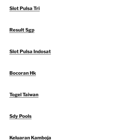
Slot Pulsa Tri
Result Sgp
Slot Pulsa Indosat
Bocoran Hk
Togel Taiwan
Sdy Pools
Keluaran Kamboja