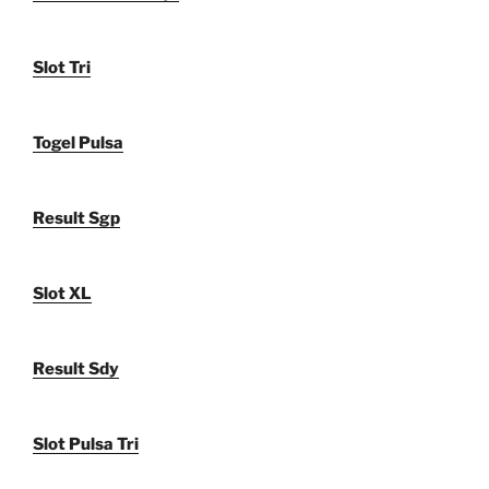
Slot Tri
Togel Pulsa
Result Sgp
Slot XL
Result Sdy
Slot Pulsa Tri