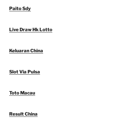
Paito Sdy
Live Draw Hk Lotto
Keluaran China
Slot Via Pulsa
Toto Macau
Result China