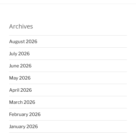
Archives
August 2026
July 2026
June 2026
May 2026
April 2026
March 2026
February 2026
January 2026