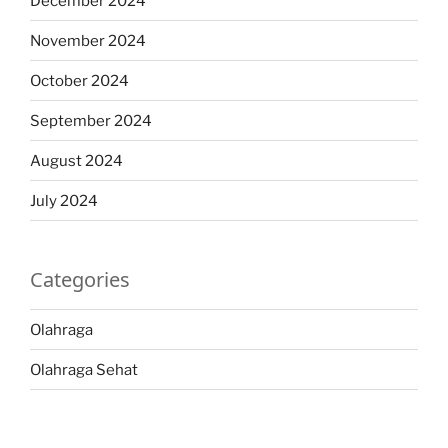
December 2024
November 2024
October 2024
September 2024
August 2024
July 2024
Categories
Olahraga
Olahraga Sehat