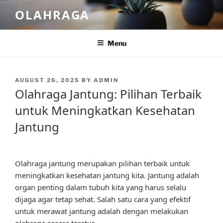
Skip
OLAHRAGA
to
content
Menu
POSTED
AUGUST 26, 2025
BY
ADMIN
ON
Olahraga Jantung: Pilihan Terbaik
untuk Meningkatkan Kesehatan
Jantung
Olahraga jantung merupakan pilihan terbaik untuk
meningkatkan kesehatan jantung kita. Jantung adalah
organ penting dalam tubuh kita yang harus selalu
dijaga agar tetap sehat. Salah satu cara yang efektif
untuk merawat jantung adalah dengan melakukan