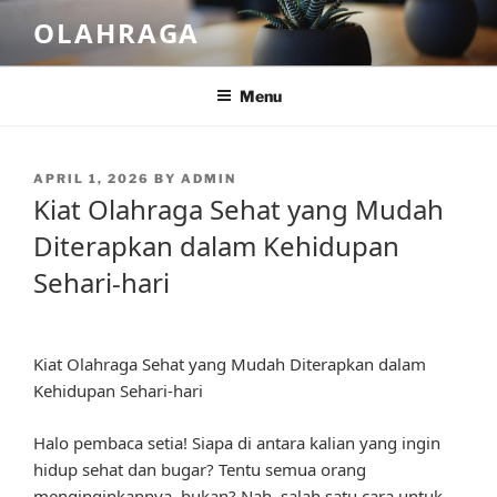
Skip
OLAHRAGA
to
content
Menu
POSTED
APRIL 1, 2026
BY
ADMIN
ON
Kiat Olahraga Sehat yang Mudah
Diterapkan dalam Kehidupan
Sehari-hari
Kiat Olahraga Sehat yang Mudah Diterapkan dalam
Kehidupan Sehari-hari
Halo pembaca setia! Siapa di antara kalian yang ingin
hidup sehat dan bugar? Tentu semua orang
menginginkannya, bukan? Nah, salah satu cara untuk