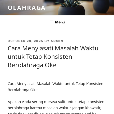
Skip
OLAHRAGA
to
content
Menu
POSTED
OCTOBER 28, 2025
BY
ADMIN
ON
Cara Menyiasati Masalah Waktu
untuk Tetap Konsisten
Berolahraga Oke
Cara Menyiasati Masalah Waktu untuk Tetap Konsisten
Berolahraga Oke
Apakah Anda sering merasa sulit untuk tetap konsisten
berolahraga karena masalah waktu? Jangan khawatir,
Anda tidak sendirian. Banyak orang mengalami hal