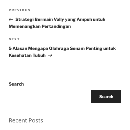
Post
Previous
PREVIOUS
navigation
Post
Strategi Bermain Volly yang Ampuh untuk
Memenangkan Pertandingan
Next
NEXT
Post
5 Alasan Mengapa Olahraga Senam Penting untuk
Kesehatan Tubuh
Search
Search
Recent Posts