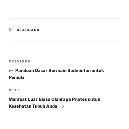
CATEGORIES
OLAHRAGA
Post
Previous
PREVIOUS
navigation
Post
Panduan Dasar Bermain Badminton untuk
Pemula
Next
NEXT
Post
Manfaat Luar Biasa Olahraga Pilates untuk
Kesehatan Tubuh Anda