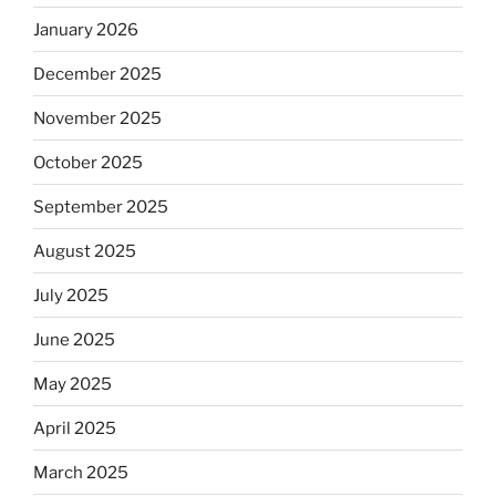
January 2026
December 2025
November 2025
October 2025
September 2025
August 2025
July 2025
June 2025
May 2025
April 2025
March 2025