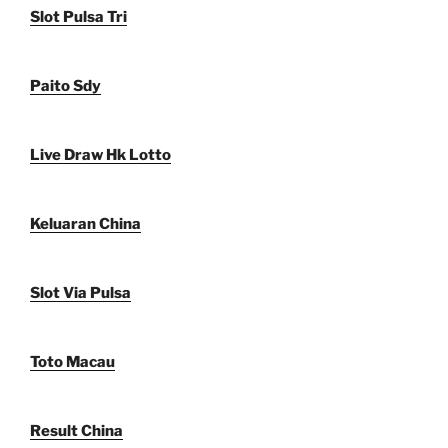
Slot Pulsa Tri
Paito Sdy
Live Draw Hk Lotto
Keluaran China
Slot Via Pulsa
Toto Macau
Result China