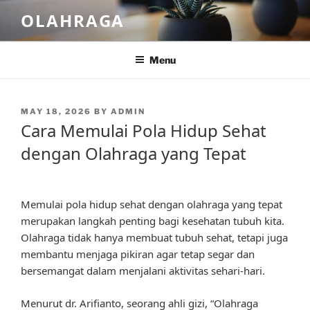
Skip
OLAHRAGA
to
content
Menu
POSTED
MAY 18, 2026
BY
ADMIN
ON
Cara Memulai Pola Hidup Sehat
dengan Olahraga yang Tepat
Memulai pola hidup sehat dengan olahraga yang tepat
merupakan langkah penting bagi kesehatan tubuh kita.
Olahraga tidak hanya membuat tubuh sehat, tetapi juga
membantu menjaga pikiran agar tetap segar dan
bersemangat dalam menjalani aktivitas sehari-hari.
Menurut dr. Arifianto, seorang ahli gizi, “Olahraga