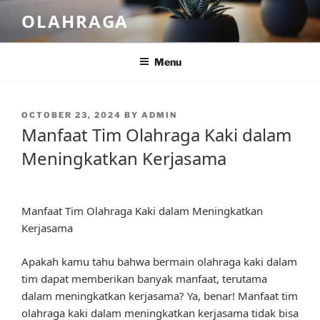
Skip
OLAHRAGA
to
content
Menu
POSTED
OCTOBER 23, 2024
BY
ADMIN
ON
Manfaat Tim Olahraga Kaki dalam
Meningkatkan Kerjasama
Manfaat Tim Olahraga Kaki dalam Meningkatkan
Kerjasama
Apakah kamu tahu bahwa bermain olahraga kaki dalam
tim dapat memberikan banyak manfaat, terutama
dalam meningkatkan kerjasama? Ya, benar! Manfaat tim
olahraga kaki dalam meningkatkan kerjasama tidak bisa