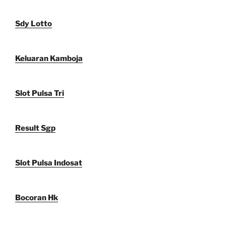
Sdy Lotto
Keluaran Kamboja
Slot Pulsa Tri
Result Sgp
Slot Pulsa Indosat
Bocoran Hk