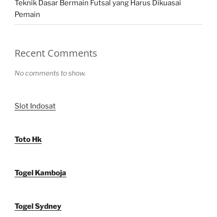
Teknik Dasar Bermain Futsal yang Harus Dikuasai
Pemain
Recent Comments
No comments to show.
Slot Indosat
Toto Hk
Togel Kamboja
Togel Sydney