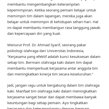
membantu mengembangkan keterampilan
kepemimpinan. Ketika seorang pemain belajar untuk
memimpin tim dalam lapangan, mereka juga akan
belajar untuk memimpin di kehidupan sehari-hari. Hal
ini dapat membantu membangun rasa tanggung jawab
dan kepercayaan diri yang kuat.
Menurut Prof. Dr. Ahmad Syarif, seorang pakar
psikologi olahraga dari Universitas Indonesia,
“Kerjasama yang efektif adalah kunci kesuksesan dalam
setiap tim. Bermain olahraga kaki dalam tim dapat
membantu memperkuat kerjasama antar anggota tim
dan meningkatkan kinerja tim secara keseluruhan.”
Jadi, jangan ragu untuk bergabung dalam tim olahraga
kaki. Manfaat tim olahraga kaki dalam meningkatkan
kerjasama sangat besar dan dapat membawa banyak
keuntungan bagi setiap pemain. Ayo tingkatkan
kerjasama dan keterampilanmu dengan bermain