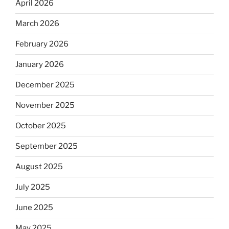
April 2026
March 2026
February 2026
January 2026
December 2025
November 2025
October 2025
September 2025
August 2025
July 2025
June 2025
May 2025